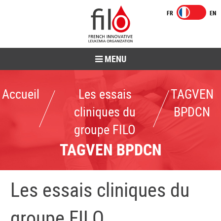
MENU
Accueil
Les essais
TAGVEN
cliniques du
BPDCN
groupe FILO
TAGVEN BPDCN
Les essais cliniques du
groupe FILO