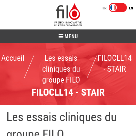
MENU
Accueil
Les essais
FILOCLL14
cliniques du
- STAIR
groupe FILO
FILOCLL14 - STAIR
Les essais cliniques du
groupe FILO