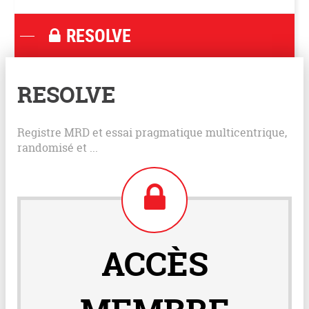
RESOLVE
RESOLVE
Registre MRD et essai pragmatique multicentrique,
randomisé et ...
ACCÈS