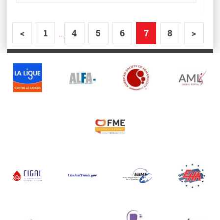
<
1
4
5
6
7
8
>
…