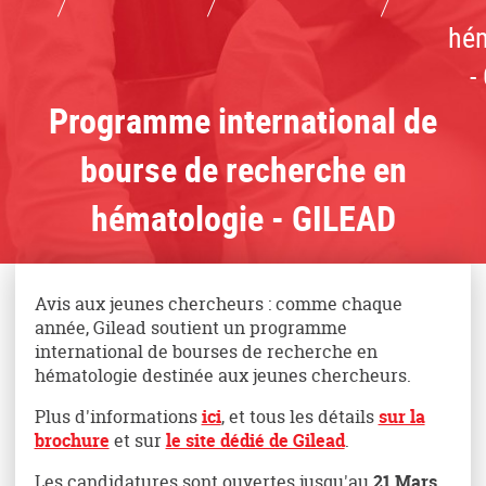
hé
-
Programme international de
bourse de recherche en
hématologie - GILEAD
Avis aux jeunes chercheurs : comme chaque
année, Gilead soutient un programme
international de bourses de recherche en
hématologie destinée aux jeunes chercheurs.
Plus d'informations
ici
, et tous les détails
sur la
brochure
et sur
le site dédié de Gilead
.
Les candidatures sont ouvertes jusqu'au
21 Mars